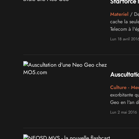
Starforce 
Materiel
/ Der
cache la seul
Telecom à l'é
émulateur !
Lun 18 avril 201
Auscultat
Culture - Me
exorbitante qu
Geo en l'an d
en partenaria
Lun 2 mai 2016