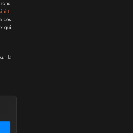
urons
ini
e ces
x qui
sur la