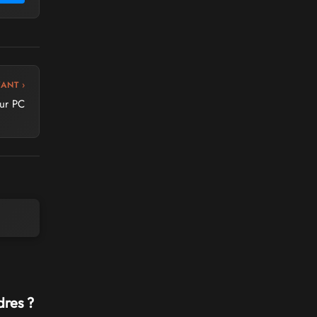
VANT ›
sur PC
dres ?