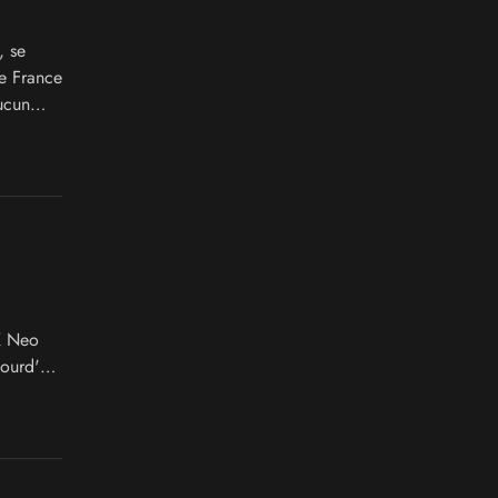
, se
ée France
ucun
NK Neo
ourd'hui