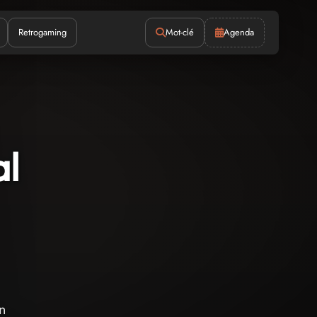
Retrogaming
Mot-clé
Agenda
al
on