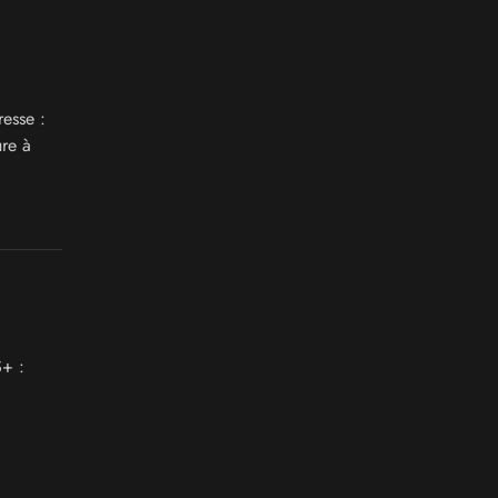
esse :
re à
+ :