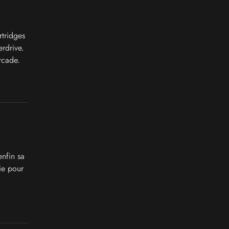
tridges
rdrive.
rcade.
enfin sa
ie pour