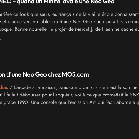
NEO - quand un Minitel avale une Neo Geo
rière ce look que seuls les français de la vieille école connaissent
e et unique version table top d'une Neo Geo que n'aurait pas reni
poque. Bonne nouvelle, le projet de Marcel J. de Haan ne cache a
6
ion d'une Neo Geo chez MO5.com
dias
/ L'arcade à la maison, sans compromis, si ce n'est la somme
'il fallait débourser pour l'acquérir, voilà ce que promettait la S
e grâce 1990. Une console que l'émission Antiqui'Tech aborde auj
t avec l'association Mo5.com.