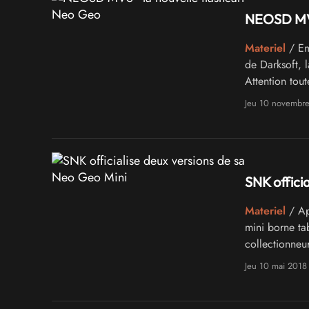
NEOSD MVS
Materiel
/ Em
de Darksoft, 
Attention tou
Jeu 10 novembr
SNK offici
Materiel
/ Apr
mini borne ta
collectionneur
Jeu 10 mai 2018