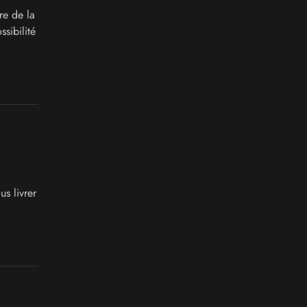
e de la
sibilité
s livrer