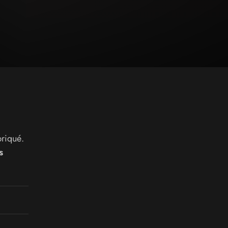
briqué.
s