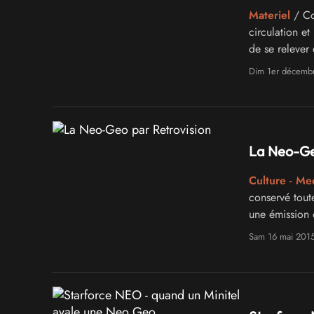
Materiel
/ Co
circulation et
de se relever 
retrogaming 
Dim 1er décemb
La Neo-Ge
Culture - Me
conservé toute
une émission 
Sam 16 mai 201