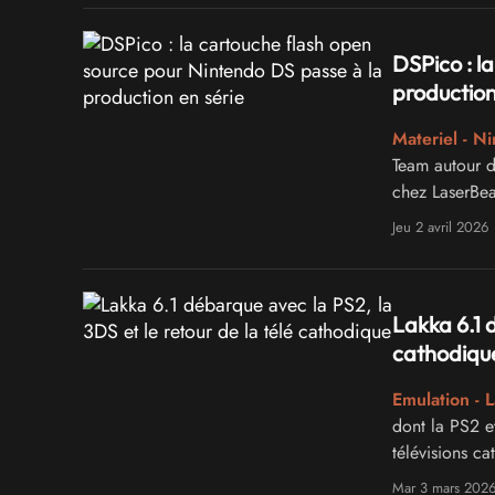
DSPico : l
production
Materiel - N
Team autour d
chez LaserBea
Jeu 2 avril 2026
Lakka 6.1 d
cathodiqu
Emulation - 
dont la PS2 e
télévisions ca
Mar 3 mars 202