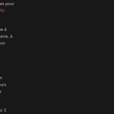
ues pour
MU
ne à
aire, à
 on
on
eurs
e
 il