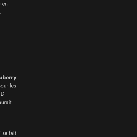
e en
.
pberry
pour les
ED
urait
 se fait