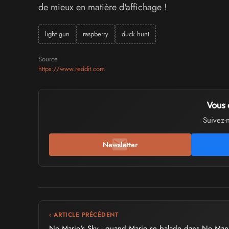
de mieux en matière d'affichage !
light gun
raspberry
duck hunt
Source
https://www.reddit.com
Vous 
Suivez-
Newsletter
‹ ARTICLE PRÉCÉDENT
No Mario's Sky - quand Mario se balade dans No Man'