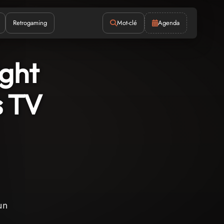
Retrogaming
Mot-clé
Agenda
ight
s TV
un