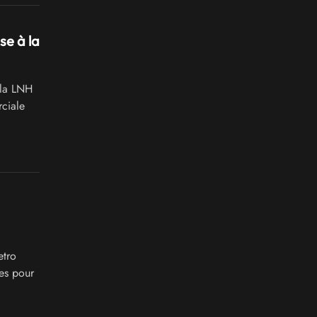
se à la
 la LNH
ciale
etro
es pour