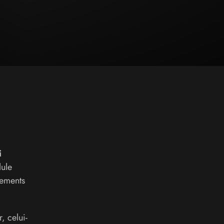
i
lule
gements
, celui-