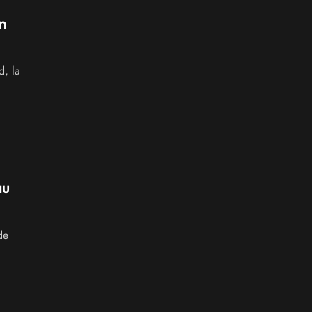
en
, la
au
de