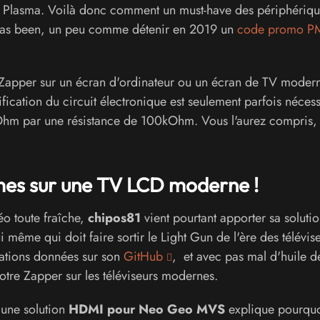
 et Plasma. Voilà donc comment un must-have des périphériq
has been, un peu comme détenir en 2019 un
code promo P
le Zapper sur un écran d'ordinateur ou un écran de TV moder
fication du circuit électronique est seulement parfois nécess
Ohm par une résistance de 100kOhm. Vous l'aurez compris,
mes sur une TV LCD moderne !
o toute fraîche,
chipos81
vient pourtant apporter sa soluti
i même qui doit faire sortir le Light Gun de l'ère des télévis
ations données sur son
GitHub
, et avec pas mal d'huile d
votre Zapper sur les téléviseurs modernes.
 une solution
HDMI pour Neo Geo MVS
explique pourquoi