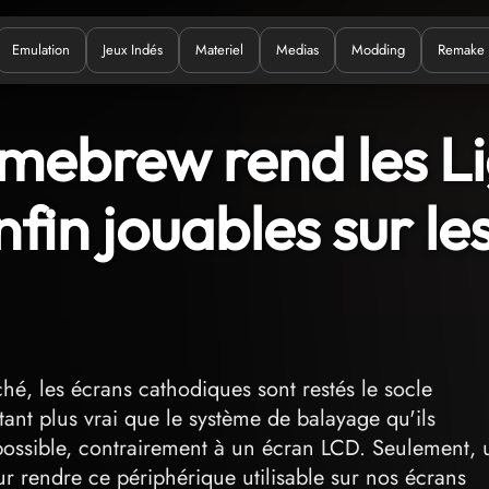
Emulation
Jeux Indés
Materiel
Medias
Modding
Remake
uoi ?
omebrew rend les L
fin jouables sur le
hé, les écrans cathodiques sont restés le socle
ant plus vrai que le système de balayage qu'ils
 possible, contrairement à un écran LCD. Seulement, 
r rendre ce périphérique utilisable sur nos écrans