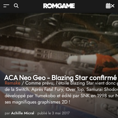
ACA Neo Geo - Blazing Star confirmé 
Remake
/ Comme prévu, l'étoile Blazing Star vient donc g
de la Switch. Après Fatal Fury, Over Top, Samurai Shodow
développé par Yumekobo et édité par SNK en 1998 sur 
ses magnifiques graphismes 2D !
par
Achille Micral
· publié le 3 mai 2017