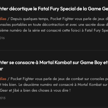
hter décortique le Fatal Fury Special de la Game G
dias
/ Depuis quelques temps, Pocket Fighter vous parle de jeux d
nsoles portables en toute décontraction et avec une sacrée dose de
uième numéro de la série est consacré cette fois-ci à Fatal Fury Spe
Jibé s'en donne d'ailleurs une fois de plus à coeur joie !
2016
hter se consacre à Mortal Kombat sur Game Boy et
r
dias
/ Pocket Fighter vous parle de jeux de combat sur consoles p
utôt très bien. Le deuxième numéro est consacré à Mortal Kombat s
ear et Jibé a bien des choses à vous dire !
2015