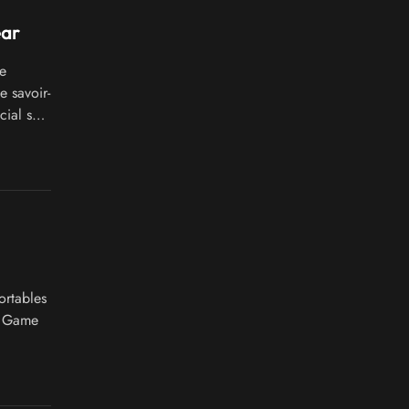
ear
e
 savoir-
cial sur
ortables
ur Game