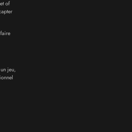
et of
capter
faire
 un jeu,
ionnel