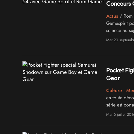
Concours 
Actus
/ Rom G
Gamespirit pou
science au su
Mar 20 septemb
Pocket Fi
Gear
Culture - Me
en toute déco
série est con
s'en donne d'a
Mar 5 juillet 201