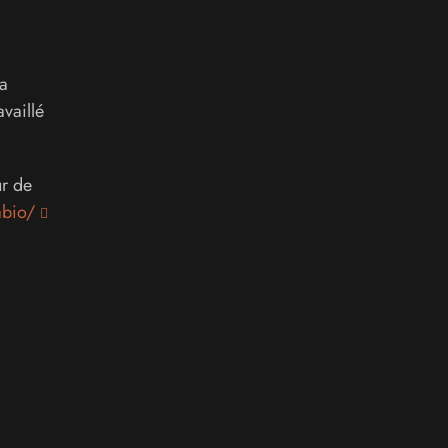
ka
availlé
ur de
abio/