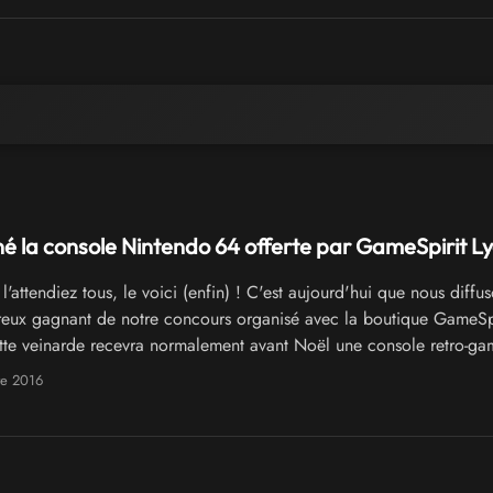
é la console Nintendo 64 offerte par GameSpirit Ly
'attendiez tous, le voici (enfin) ! C'est aujourd'hui que nous diffus
eux gagnant de notre concours organisé avec la boutique GameSpi
tte veinarde recevra normalement avant Noël une console retro-ga
ettoyée, peaufinée, vérifiée, bref, préparée tout spécialement pou
e 2016