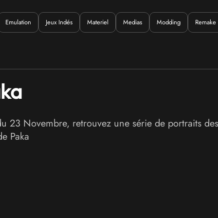
Emulation
Jeux Indés
Materiel
Medias
Modding
Remake
uoi ?
aka
du 23 Novembre, retrouvez une série de portraits des 
de Paka