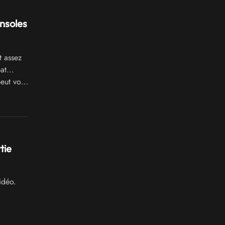
onsoles
t assez
at...
peut vous
tie
idéo.