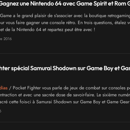
Gagnez une Nintendo 64 avec Game Spirit et Rom 
ame a le grand plaisir de s'associer avec la boutique retrogamin
r vous faire gagner une console rétro. En trois questions, étalez v
jet de la Nintendo 64 et repartez peut être avec !
re 2016
ghter spécial Samurai Shodown sur Game Boy et G
dias
/ Pocket Fighter vous parle de jeux de combat sur consoles p
ntraction et avec une sacrée dose de savoir-faire. Le sixième numé
sacré cette fois-ci à Samurai Shodown sur Game Boy et Game Gear 
illeurs une fois de plus à coeur joie !
6