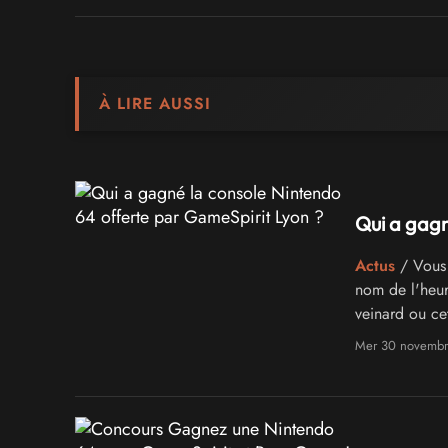
À LIRE AUSSI
Qui a gagn
Actus
/ Vous l
nom de l'heur
veinard ou ce
Nintendo 64 n
Mer 30 novembr
l'occasion !