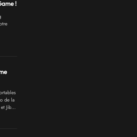
Game !
g
otre
ame
ortables
ro de la
et Jibé