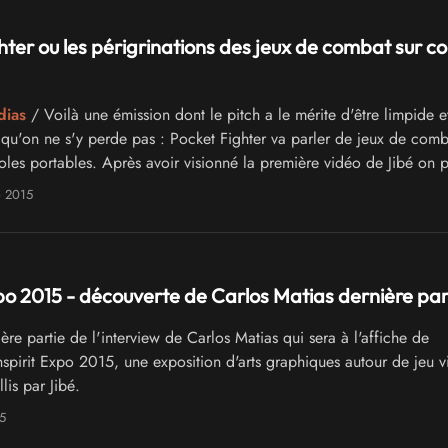
hter ou les périgrinations des jeux de combat sur c
dias
/ Voilà une émission dont le pitch a le mérite d'être limpide e
r qu'on ne s'y perde pas : Pocket Fighter va parler de jeux de comb
oles portables. Après avoir visionné la première vidéo de Jibé on 
 dit vrai !
e 2015
xpo 2015 - découverte de Carlos Matias dernière par
re partie de l'interview de Carlos Matias qui sera à l'affiche de
nspirit Expo 2015, une exposition d'arts graphiques autour de jeu v
lis par Jibé.
5