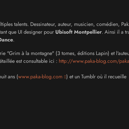
ultiples talents. Dessinateur, auteur, musicien, comédien, Pa
n tant que UI designer pour
Ubisoft Montpellier
. Ainsi il a tr
 Dance
.
série "Grim à la montagne" (3 tomes, éditions Lapin) et l'aute
aillée est consultable ici :
http://www.paka-blog.com/pak
uit ans (
www.paka-blog.com
) et un Tumblr où il recueille