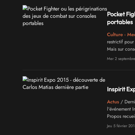
Pocket Fig
portables
Culture - Me
restrictif pou
Mais sur cons
confirmer qu'il
Mer 2 septembr
Inspirit E
Actus
/ Derniè
l'événement I
Propos recueil
Jeu 5 février 201