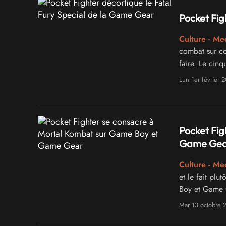
Pocket Fig
Culture - Me
combat sur co
faire. Le cinq
Game Gear et 
Lun 1er février 
Pocket Fig
Game Gea
Culture - Me
et le fait pl
Boy et Game G
Mar 13 octobre 