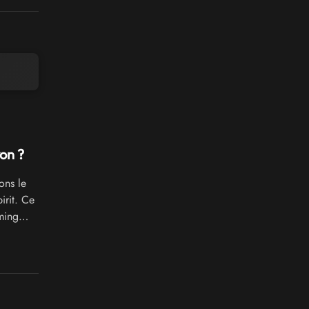
on ?
ons le
rit. Ce
ming
r