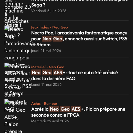
Sega ?
Vendredi 5 juin 2026
Jeux Indés - Neo Geo
Necro Pop, l'arcadevania fantomatique conçu
pour
Neo
Geo
, annoncé aussi sur Switch, PS5
et Steam
Jeudi 21 mai 2026
Materiel - Neo Geo
Neo
Geo
AES
+ : tout ce qui a été précisé
dans la dernière FAQ
Lundi 11 mai 2026
Actus - Rumeur
Après la
Neo
Geo
AES
+, Plaion prépare une
seconde console FPGA
Mercredi 29 avril 2026