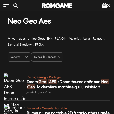
Neo Geo Aes
À voir aussi :
,
,
,
,
,
,
Neo Geo
SNK
PLAION
Materiel
Actus
Rumeur
,
Samurai Shodown
FPGA
Retrogaming - Portage
Doom
Geo
-
AES
: Doom tourne enfin sur
Neo
Geo
, la dernière machine qui lui résistait
Jeudi 11 juin 2026
Materiel - Console Portable
Rumeur : une portable 2D à cartouches signée