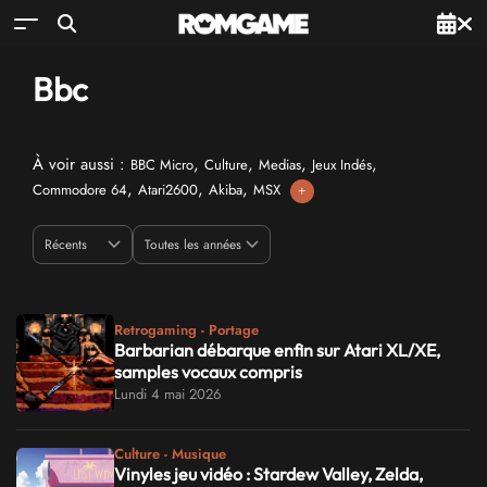
Bbc
À voir aussi :
,
,
,
,
BBC Micro
Culture
Medias
Jeux Indés
,
,
,
Commodore 64
Atari2600
Akiba
MSX
+
Retrogaming - Portage
Barbarian débarque enfin sur Atari XL/XE,
samples vocaux compris
Lundi 4 mai 2026
Culture - Musique
Vinyles jeu vidéo : Stardew Valley, Zelda,