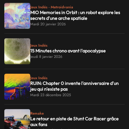
Jeux Indés - Metroidvania
MIO Memories in Orbit : un robot explore les
secrets d'une arche spatiale
Mardi 20 janvier 2026
Jeux Indés
15 Minutes chrono avant l'apocalypse
Jeudi 8 janvier 2026
Jeux Indés
RUIN: Chapter 0 invente l'anniversaire d'un
jeu qui n'existe pas
Mardi 23 décembre 2025
Remake
Le retour en piste de Stunt Car Racer grâce
aux fans