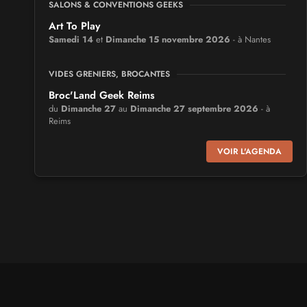
SALONS & CONVENTIONS GEEKS
Art To Play
Samedi 14
et
Dimanche 15 novembre 2026
- à Nantes
VIDES GRENIERS, BROCANTES
Broc'Land Geek Reims
du
Dimanche 27
au
Dimanche 27 septembre 2026
- à
Reims
VOIR L'AGENDA
CULTURE JAPONAISE ET OTAKU
MangAnime
du
Dimanche 8
au
Dimanche 8 novembre 2026
- à
Morcenx
SALONS & CONVENTIONS GEEKS
Arcadia GeekFest
Samedi 17
et
Dimanche 18 octobre 2026
- à Arques
SALONS & CONVENTIONS GEEKS