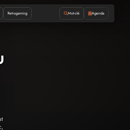
Retrogaming
Mot-clé
Agenda
u
nt
c,