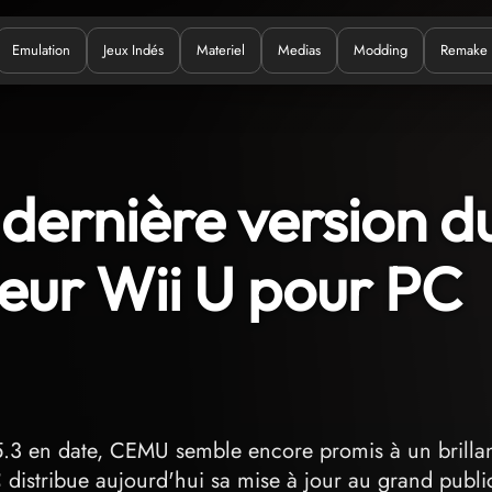
Emulation
Jeux Indés
Materiel
Medias
Modding
Remake
uoi ?
 dernière version d
eur Wii U pour PC
5.3 en date, CEMU semble encore promis à un brilla
 distribue aujourd'hui sa mise à jour au grand publi