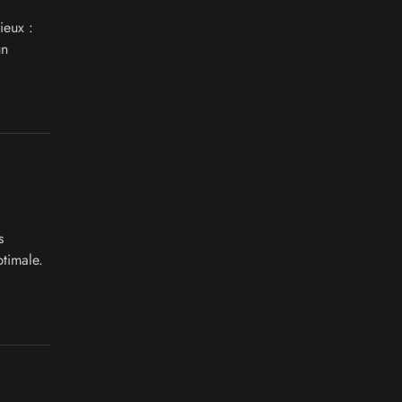
ieux :
un
s
timale.