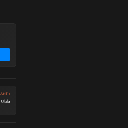
VANT ›
 Ulule