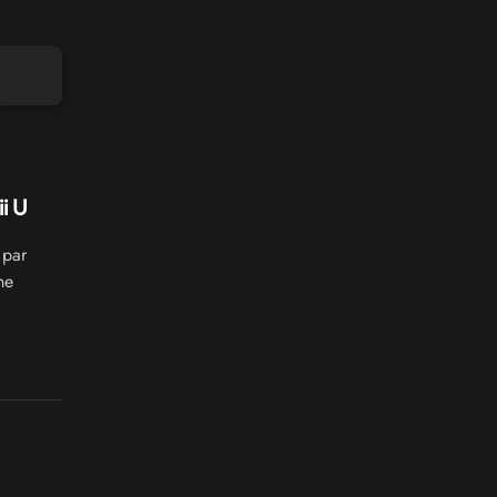
i U
 par
ne