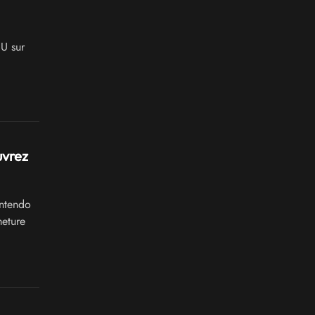
U sur
uvrez
intendo
meture