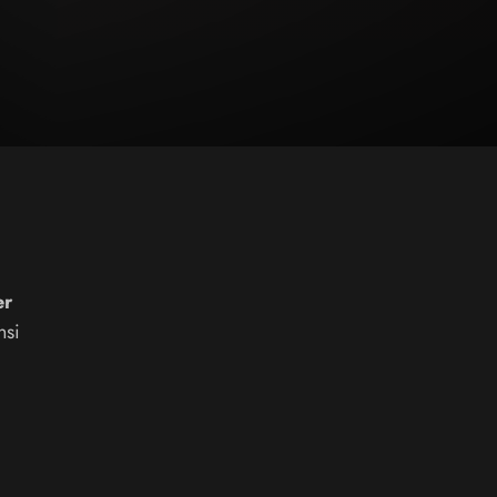
er
nsi