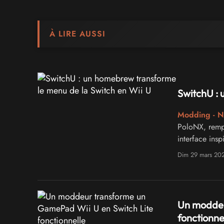
À LIRE AUSSI
SwitchU : 
Modding - N
PoloNX, rempl
interface insp
Dim 29 mars 20
Un moddeu
fonctionne