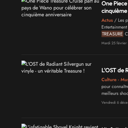
One Piec
cinquième 
Actus
/ Les p
Entertainment
TREASURE
CR
l'arc du Pay
Mardi 25 février
L'OST de R
Culture - Mu
pour connaître
meilleurs sho
en son temps
Vendredi 6 déc