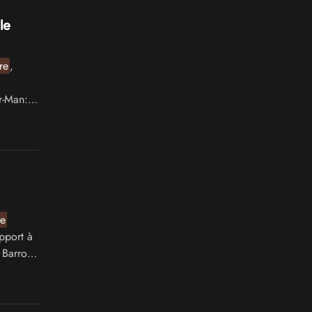
le
re
,
r-Man:
re
pport à
 Barrow,