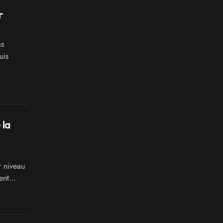
r
as
uis
 la
 niveau
ent