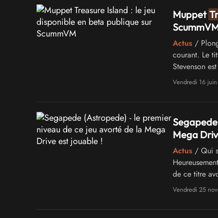
Muppet
T
ScummV
Actus
/ Plong
courant. Le ti
Stevenson est
Vendredi 16 jui
Segapede (
Mega Drive
Actus
/ Qui s
Heureusement,
de ce titre a
connecté à l'
Vendredi 25 no