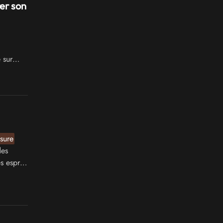
er son
 sur
sure
des
 esprits