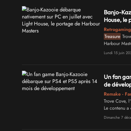
Banjo-Kazo
House, le
Retrogaming
Treasure
Trove
Harbour Maste
The Legend o
Lundi 15 juin 20
Un fan ga
de dével
Remake - F
Trove Cove, l
Le contenu a é
d'origine pro
Dimanche 7 déc