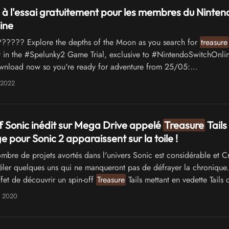
 à l'essai gratuitement pour les membres du Ninten
ine
??? Explore the depths of the Moon as you search for
treasure
y in the #Spelunky2 Game Trial, exclusive to #NintendoSwitchOnli
nload now so you're ready for adventure from 25/05:
o/7KWkWR1cLK …
 2022
f Sonic inédit sur Mega Drive appelé
Treasure
Tails
 pour Sonic 2 apparaissent sur la toile !
bre de projets avortés dans l'univers Sonic est considérable et Cra
véler quelques uns qui ne manqueront pas de défrayer la chronique.
fet de découvrir un spin-off
Treasure
Tails mettant en vedette Tail
principal, mais aussi un personnage Boomer the Turtle pour Sonic 2
t 2020
ptisé Astropede. Rien que ça !