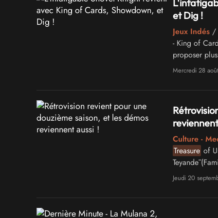
L'infatiga
et Dig !
Jeux Indés
/ 
- King of Car
proposer plus
de contenu q
Mercredi 28 aoû
Rétrovisio
reviennent 
Culture - Me
Treasure
of U
Teyandē (Fam
Mikami (PC E
Jeudi 20 septem