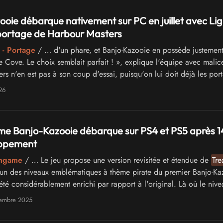
oie débarque nativement sur PC en juillet avec Lig
 portage de Harbour Masters
 - Portage
/ … d'un phare, et Banjo-Kazooie en possède justement
 Cove. Le choix semblait parfait ! », explique l'équipe avec malic
rs n'en est pas à son coup d'essai, puisqu'on lui doit déjà les por
f Zelda: …
26
me Banjo-Kazooie débarque sur PS4 et PS5 après 1
oppement
angame
/ … Le jeu propose une version revisitée et étendue de
Tre
'un des niveaux emblématiques à thème pirate du premier Banjo-Ka
té considérablement enrichi par rapport à l'original. Là où le nive
posait 10 …
embre 2025