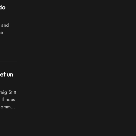
do
and
ne
 et un
ig Stitt
 Il nous
s comme
 et un