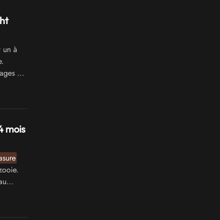
ht
 un à
e.
tages de
4 mois
asure
zooie.
au