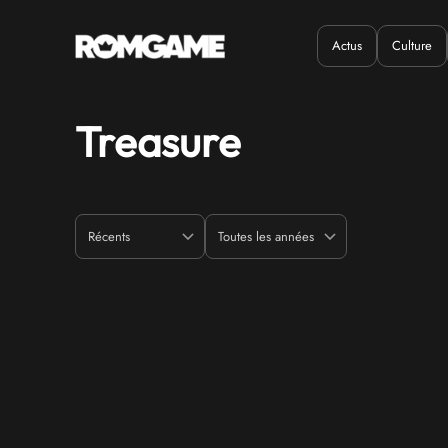
Actus
Culture
Quand ?
Où ?
Treasure