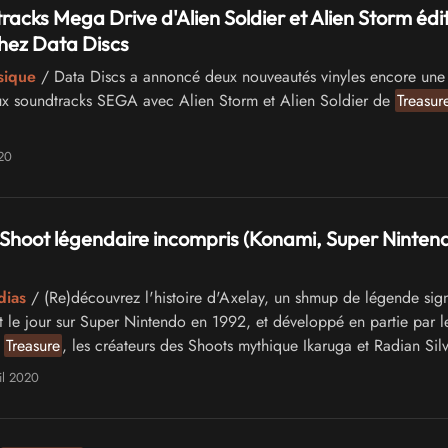
racks Mega Drive d'Alien Soldier et Alien Storm édi
chez Data Discs
sique
/ Data Discs a annoncé deux nouveautés vinyles encore une 
x soundtracks SEGA avec Alien Storm et Alien Soldier de
Treasur
20
e Shoot légendaire incompris (Konami, Super Ninten
dias
/ (Re)découvrez l'histoire d'Axelay, un shmup de légende sig
t le jour sur Super Nintendo en 1992, et développé en partie par l
e
Treasure
, les créateurs des Shoots mythique Ikaruga et Radian Sil
il 2020