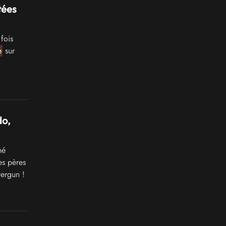
tées
fois
e
sur
do,
né
es pères
vergun !