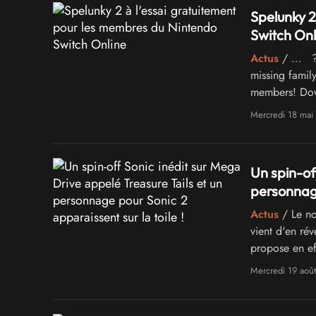
Spelunky 2
Switch Onl
Actus
/ … ???
missing famil
members! Dow
https://t.c
Mercredi 18 mai
Un spin-of
personnage
Actus
/ Le nom
vient d'en ré
propose en ef
protagoniste 
Mercredi 19 aoû
jeu inédit ba