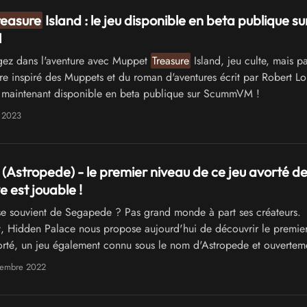
reasure
Island : le jeu disponible en beta publique su
M
ez dans l'aventure avec Muppet
Treasure
Island, jeu culte, mais p
tre inspiré des Muppets et du roman d'aventures écrit par Robert Lo
 maintenant disponible en beta publique sur ScummVM !
n 2023
Astropede) - le premier niveau de ce jeu avorté de
 est jouable !
e souvient de Segapede ? Pas grand monde à part ses créateurs.
 Hidden Palace nous propose aujourd'hui de découvrir le premier
vorté, un jeu également connu sous le nom d'Astropede et ouvertem
univers de Sonic, que ce soit dans son pitch ou son gameplay
vembre 2022