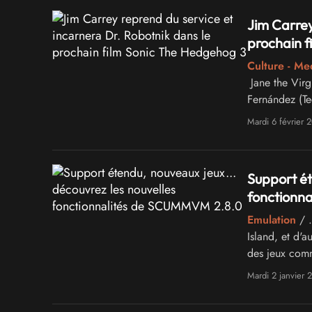
Jim Carrey
prochain f
Culture - Me
Jane the Vir
Fernández (Te
Across the Sp
Mardi 6 février 
Support ét
fonctionn
Emulation
/ …
Island, et d'
des jeux comm
Strangeland,
Mardi 2 janvier 