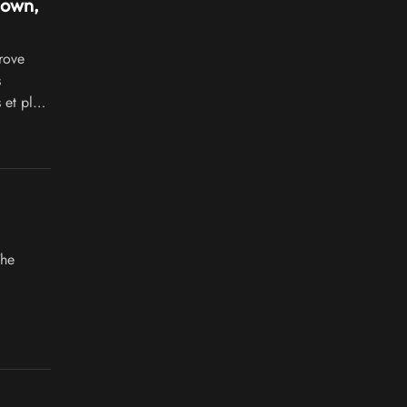
down,
rove
s
 et plus
The