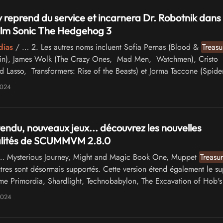
 reprend du service et incarnera Dr. Robotnik dans 
ilm Sonic The Hedgehog 3
dias
/ … 2. Les autres noms incluent Sofia Pernas (Blood &
Treasu
gin), James Wolk (The Crazy Ones, Mad Men, Watchmen), Cristo
d Lasso, Transformers: Rise of the Beasts) et Jorma Taccone (Spide
ider-Verse), …
2024
endu, nouveaux jeux... découvrez les nouvelles
alités de SCUMMVM 2.8.0
 Mysterious Journey, Might and Magic Book One, Muppet
Treasu
autres sont désormais supportés. Cette version étend également le su
e Primordia, Shardlight, Technobabylon, The Excavation of Hob's
 …
2024