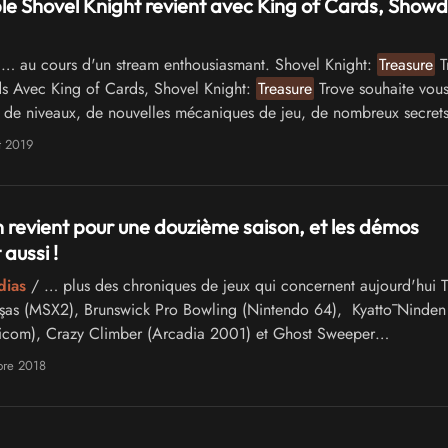
ble Shovel Knight revient avec King of Cards, Show
… au cours d'un stream enthousiasmant. Shovel Knight:
Treasure
T
ds Avec King of Cards, Shovel Knight:
Treasure
Trove souhaite vou
 de niveaux, de nouvelles mécaniques de jeu, de nombreux secrets
ue …
t 2019
n revient pour une douzième saison, et les démos
aussi !
dias
/ … plus des chroniques de jeux qui concernent aujourd'hui 
şas (MSX2), Brunswick Pro Bowling (Nintendo 64), Kyattō Ninden
icom), Crazy Climber (Arcadia 2001) et Ghost Sweeper
ngine Super CD-ROM²), cette rentrée marque le …
bre 2018