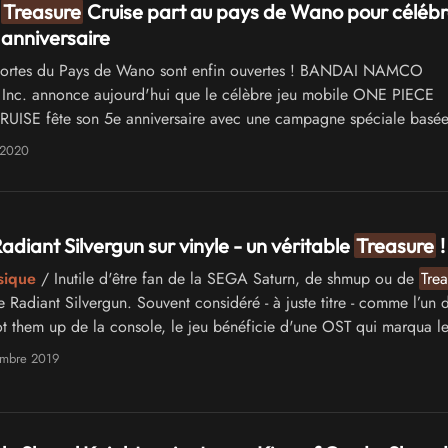
e
Treasure
Cruise part au pays de Wano pour célébr
anniversaire
ortes du Pays de Wano sont enfin ouvertes ! BANDAI NAMCO
 Inc. annonce aujourd'hui que le célèbre jeu mobile ONE PIECE
UISE fête son 5e anniversaire avec une campagne spéciale basée
s de Wano, de l'anime ONE PIECE
 2020
adiant Silvergun sur vinyle - un véritable
Treasure
!
sique
/ Inutile d'être fan de la SEGA Saturn, de shmup ou de
Trea
 Radiant Silvergun. Souvent considéré - à juste titre - comme l’un 
ot them up de la console, le jeu bénéficie d'une OST qui marqua les
, au moins …
embre 2019