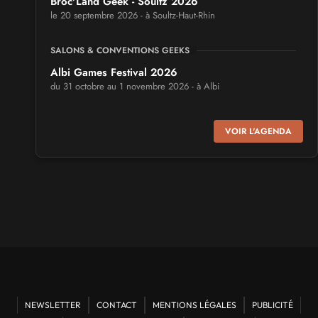
Broc'Land Geek - Soultz 2026
le 20 septembre 2026 - à Soultz-Haut-Rhin
SALONS & CONVENTIONS GEEKS
Albi Games Festival 2026
du 31 octobre au 1 novembre 2026 - à Albi
SALONS & CONVENTIONS GEEKS
VOIR L'AGENDA
Virtual Calais - salon du jeu vidéo et des loisirs
numériques 2026
les 3 et 4 octobre 2026 - à Calais
SALONS & CONVENTIONS GEEKS
Trolls et Légendes 2027
du 26 au 28 mars 2027 - à Mons
CULTURE JAPONAISE ET OTAKU
Mang'Azur 2027
NEWSLETTER
CONTACT
MENTIONS LÉGALES
PUBLICITÉ
les 24 et 25 avril 2027 - à Toulon