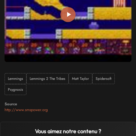
Lemmings
Lemmings 2 The Tribes
Matt Taylor
Spidersoft
Psygnosis
Source
http://www.smspower.org
Vous aimez notre contenu ?