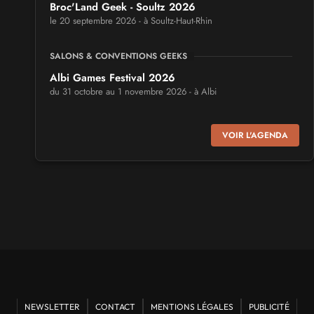
Broc'Land Geek - Soultz 2026
le 20 septembre 2026 - à Soultz-Haut-Rhin
SALONS & CONVENTIONS GEEKS
Albi Games Festival 2026
du 31 octobre au 1 novembre 2026 - à Albi
SALONS & CONVENTIONS GEEKS
VOIR L'AGENDA
Virtual Calais - salon du jeu vidéo et des loisirs
numériques 2026
les 3 et 4 octobre 2026 - à Calais
SALONS & CONVENTIONS GEEKS
Trolls et Légendes 2027
du 26 au 28 mars 2027 - à Mons
CULTURE JAPONAISE ET OTAKU
Mang'Azur 2027
NEWSLETTER
CONTACT
MENTIONS LÉGALES
PUBLICITÉ