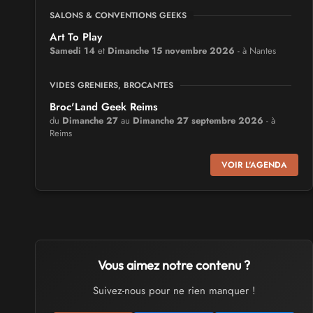
SALONS & CONVENTIONS GEEKS
Art To Play
Samedi 14
et
Dimanche 15 novembre 2026
- à Nantes
VIDES GRENIERS, BROCANTES
Broc'Land Geek Reims
du
Dimanche 27
au
Dimanche 27 septembre 2026
- à
Reims
VOIR L'AGENDA
CULTURE JAPONAISE ET OTAKU
MangAnime
du
Dimanche 8
au
Dimanche 8 novembre 2026
- à
Morcenx
SALONS & CONVENTIONS GEEKS
Vous aimez notre contenu ?
Arcadia GeekFest
Samedi 17
et
Dimanche 18 octobre 2026
- à Arques
Suivez-nous pour ne rien manquer !