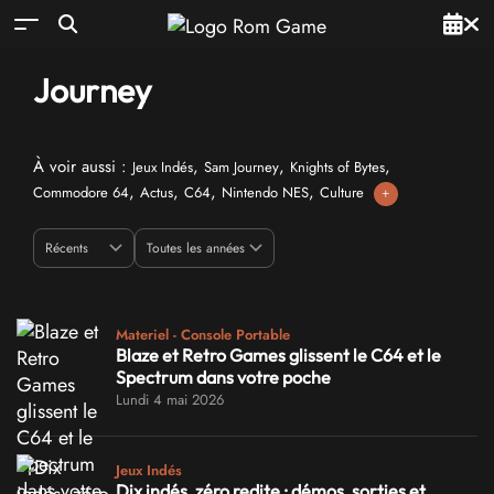
Journey
À voir aussi :
,
,
,
Jeux Indés
Sam Journey
Knights of Bytes
,
,
,
,
Commodore 64
Actus
C64
Nintendo NES
Culture
+
Materiel - Console Portable
Blaze et Retro Games glissent le C64 et le
Spectrum dans votre poche
Lundi 4 mai 2026
Jeux Indés
Dix indés, zéro redite : démos, sorties et