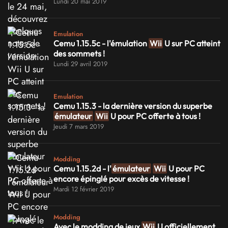
Lundi 20 mai 2019
Emulation
Cemu 1.15.5c - l'émulation
Wii
U sur PC atteint
des sommets !
Lundi 29 avril 2019
Emulation
Cemu 1.15.3 - la dernière version du superbe
émulateur
Wii
U pour PC offerte à tous !
Jeudi 7 mars 2019
Modding
Cemu 1.15.2d - l'
émulateur
Wii
U pour PC
encore épinglé pour excès de vitesse !
Mardi 12 février 2019
Modding
Avec le modding de jeux
Wii
U officiellement