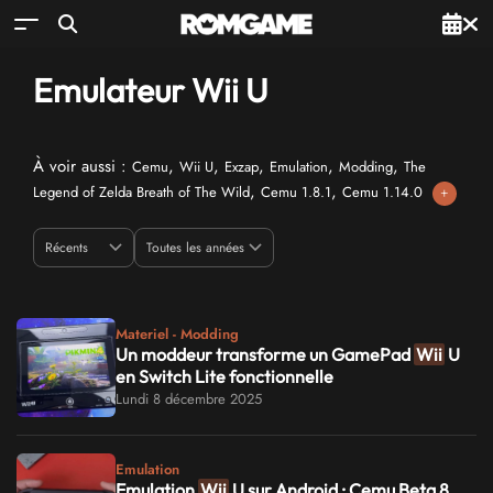
Emulateur Wii U
À voir aussi :
,
,
,
,
,
Cemu
Wii U
Exzap
Emulation
Modding
The
,
,
Legend of Zelda Breath of The Wild
Cemu 1.8.1
Cemu 1.14.0
+
Materiel - Modding
Un moddeur transforme un GamePad
Wii
U
en Switch Lite fonctionnelle
Lundi 8 décembre 2025
Emulation
Emulation
Wii
U sur Android : Cemu Beta 8