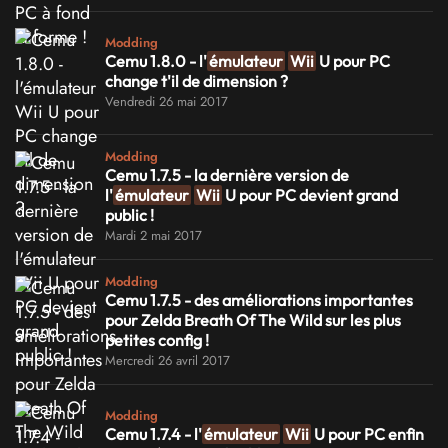
Modding
Cemu 1.8.0 - l'
émulateur
Wii
U pour PC
change t'il de dimension ?
Vendredi 26 mai 2017
Modding
Cemu 1.7.5 - la dernière version de
l'
émulateur
Wii
U pour PC devient grand
public !
Mardi 2 mai 2017
Modding
Cemu 1.7.5 - des améliorations importantes
pour Zelda Breath Of The Wild sur les plus
petites config !
Mercredi 26 avril 2017
Modding
Cemu 1.7.4 - l'
émulateur
Wii
U pour PC enfin