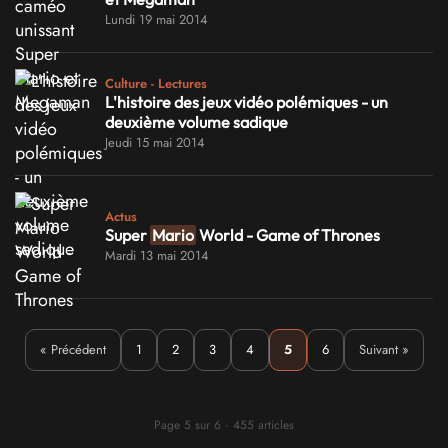
Lundi 19 mai 2014
Culture - Lectures
L'histoire des jeux vidéo polémiques - un
deuxième volume sadique
Jeudi 15 mai 2014
Actus
Super
Mario
World - Game of Thrones
Mardi 13 mai 2014
« Précédent
1
2
3
4
5
6
Suivant »
Page 5 sur 6 · 455 articles