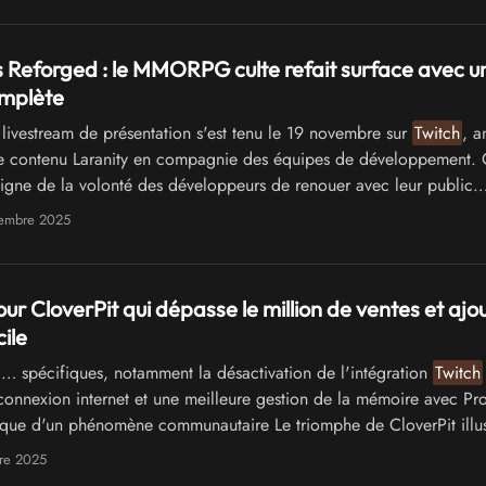
 Reforged : le MMORPG culte refait surface avec u
omplète
ivestream de présentation s'est tenu le 19 novembre sur
Twitch
, a
de contenu Laranity en compagnie des équipes de développement. 
moigne de la volonté des développeurs de renouer avec leur public
ut en …
vembre 2025
ur CloverPit qui dépasse le million de ventes et ajo
ile
… spécifiques, notamment la désactivation de l'intégration
Twitch
connexion internet et une meilleure gestion de la mémoire avec Pro
que d'un phénomène communautaire Le triomphe de CloverPit illus
la …
re 2025