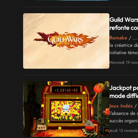
Guild Wars
refonte c
Remake
/ … l
la créatrice 
initiative té
historique to
Mercredi 19 no
Jackpot po
mode diffic
Jeux Indés
/ 
l'absence de 
succès organi
parfaitement 
Jeudi 13 novemb