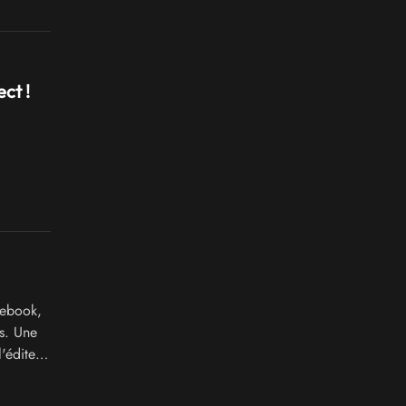
ct !
cebook,
s. Une
'éditeur.