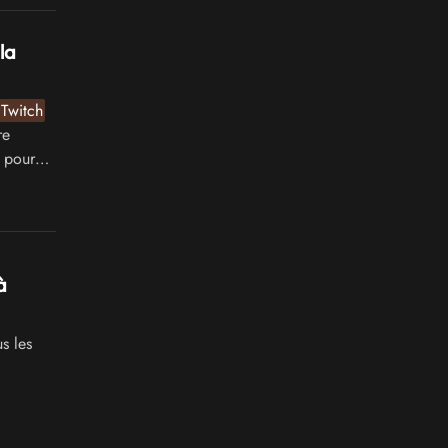
la
Twitch
re
 pour
à
s les