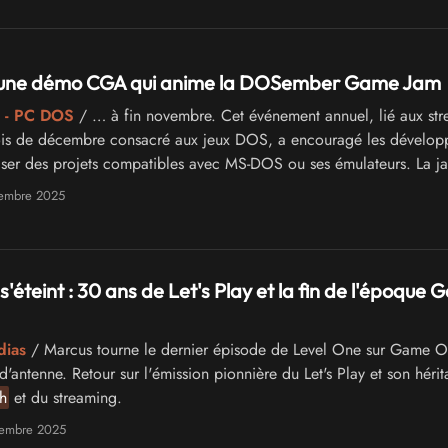
 une démo CGA qui anime la DOSember Game Jam
 - PC DOS
/ … à fin novembre. Cet événement annuel, lié aux st
s de décembre consacré aux jeux DOS, a encouragé les dévelop
liser des projets compatibles avec MS-DOS ou ses émulateurs. La j
cun vote ni classement, …
cembre 2025
'éteint : 30 ans de Let's Play et la fin de l'époque
dias
/ Marcus tourne le dernier épisode de Level One sur Game 
'antenne. Retour sur l'émission pionnière du Let's Play et son héri
h
et du streaming.
vembre 2025