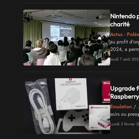
Nintendo p
charité
Actus - Polé
au profit d'o
2024, a permi
Médecins Sa
Jeudi 7 août 202
Upgrade fa
Raspberry 
Emulation
/ …
soirs ou presq
Lundi 3 février 