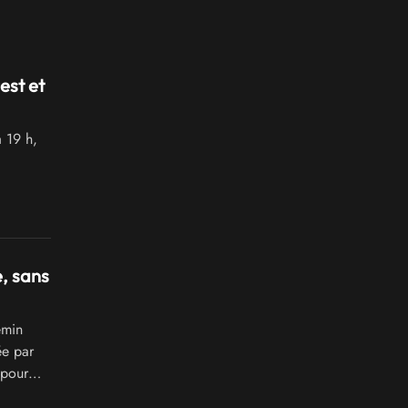
est et
 19 h,
, sans
emin
ée par
 pour