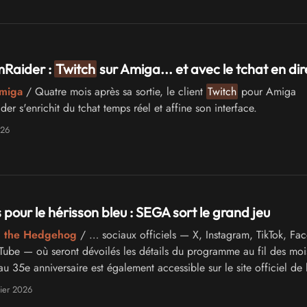
Raider :
Twitch
sur Amiga... et avec le tchat en dire
miga
/ Quatre mois après sa sortie, le client
Twitch
pour Amiga
r s'enrichit du tchat temps réel et affine son interface.
026
 pour le hérisson bleu : SEGA sort le grand jeu
ic the Hedgehog
/ … sociaux officiels — X, Instagram, TikTok, Fa
Tube — où seront dévoilés les détails du programme au fil des moi
 35e anniversaire est également accessible sur le site officiel de l
smocover.
ier 2026