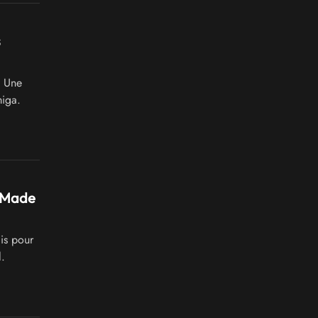
s
. Une
miga.
s Made
is pour
l.