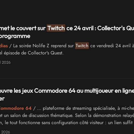
emet le couvert sur
Twitch
ce 24 avril : Collector's Qu
u programme
dias
/ La soirée Nolife Z reprend sur
Twitch
ce vendredi 24 avril à
l épisode de Collector's Quest.
l 2026
uvre les jeux Commodore 64 au multijoueur en ligne
er
 Commodore 64
/ … plateforme de streaming spécialisée, à mi-ch
t un salon de discussion thématique. Selon la démonstration relay
, le tout fonctionne sans configuration côté visiteur : un lien suffit
ion. Tous les …
l 2026