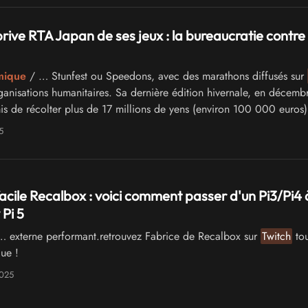
rive RTA Japan de ses jeux : la bureaucratie contre 
mique
/ … Stunfest ou Speedons, avec des marathons diffusés sur
rganisations humanitaires. Sa dernière édition hivernale, en décemb
s de récolter plus de 17 millions de yens (environ 100 000 euros)
ns …
5
cile Recalbox : voici comment passer d'un Pi3/Pi4 
Pi 5
 externe performant.retrouvez Fabrice de Recalbox sur
Twitch
tou
ue !
2025