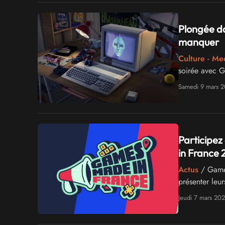
Plongée da
manquer
Culture - Me
soirée avec G
Samedi 9 mars 
Participez
in France
Actus
/ Games
présenter leur
Jeudi 7 mars 20