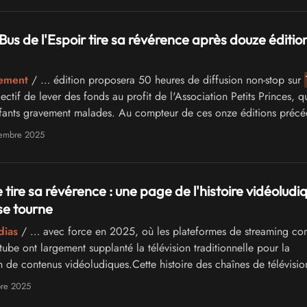
Bus de l'Espoir tire sa révérence après douze éditio
nement
/ … édition proposera 50 heures de diffusion non-stop sur
ctif de lever des fonds au profit de l'Association Petits Princes, qu
nfants gravement malades. Au compteur de ces onze éditions précé
…
vembre 2025
ire sa révérence : une page de l'histoire vidéoludi
se tourne
dias
/ … avec force en 2025, où les plateformes de streaming c
ube ont largement supplanté la télévision traditionnelle pour la
de contenus vidéoludiques.Cette histoire des chaînes de télévisio
u vidéo en France a …
bre 2025