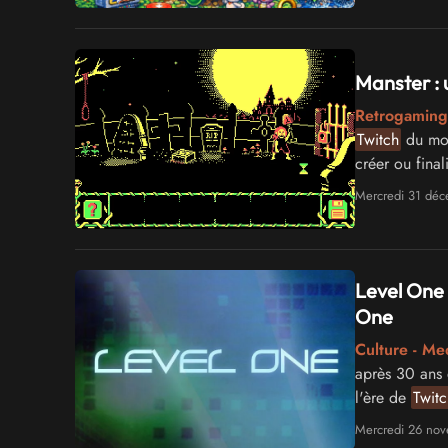
Manster :
Retrogaming
Twitch
du moi
créer ou fina
n'imposait au
Mercredi 31 dé
Level One s
One
Culture - Me
après 30 ans d
l'ère de
Twitc
Mercredi 26 no