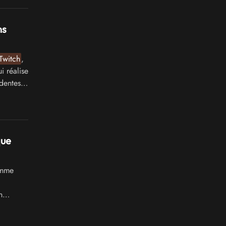
ns
Twitch
,
i réalise
dentes :
que
omme
n