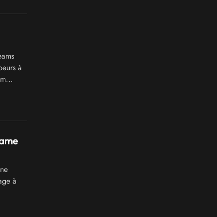
reams
peurs à
am
 Game
One
tage à