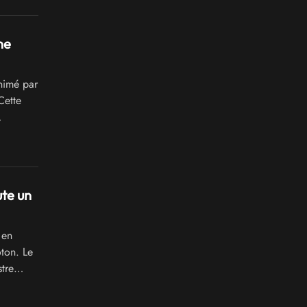
ne
nimé par
Cette
ute un
en
ton. Le
tre