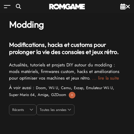
Modding
Modifications, hacks et customs pour
prolonger la vie des consoles et jeux rétro.
Actualités, tutoriels et projets DIY autour du modding :
mods matériels, firmwares custom, hacks et améliorations
pour optimiser vos machines et jeux rétro.
... lire la suite
À voir aussi :
,
,
,
,
,
Doom
Wii U
Cemu
Exzap
Emulateur Wii U
,
,
Super Mario 64
Amiga
GZDoom
+