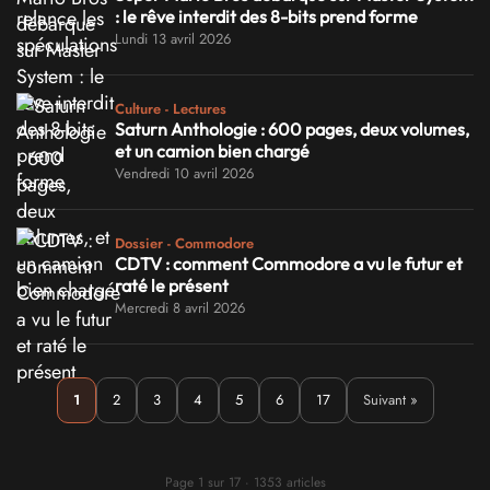
: le rêve interdit des 8-bits prend forme
Lundi 13 avril 2026
Culture - Lectures
Saturn Anthologie : 600 pages, deux volumes,
et un camion bien chargé
Vendredi 10 avril 2026
Dossier - Commodore
CDTV : comment Commodore a vu le futur et
raté le présent
Mercredi 8 avril 2026
1
2
3
4
5
6
17
Suivant »
Page 1 sur 17 · 1353 articles