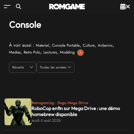
Console
À voir aussi :
,
,
,
,
Materiel
Console Portable
Culture
Anbernic
,
,
,
Medias
Retro Polo
Lectures
Modding
+
Retrogaming - Sega Mega Drive
RoboCop enfin sur Mega Drive : une démo
homebrew disponible
Jeudi 6 août 2026