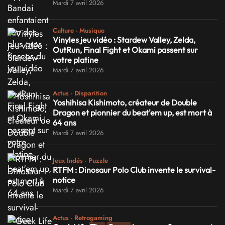
Mardi 7 avril 2026
Culture - Musique
Vinyles jeu vidéo : Stardew Valley, Zelda,
OutRun, Final Fight et Okami passent sur
votre platine
Mardi 7 avril 2026
Actus - Disparition
Yoshihisa Kishimoto, créateur de Double
Dragon et pionnier du beat'em up, est mort à
64 ans
Mardi 7 avril 2026
Jeux Indés - Puzzle
RTFM : Dinosaur Polo Club invente le survival-
notice
Mardi 7 avril 2026
Actus - Retrogaming