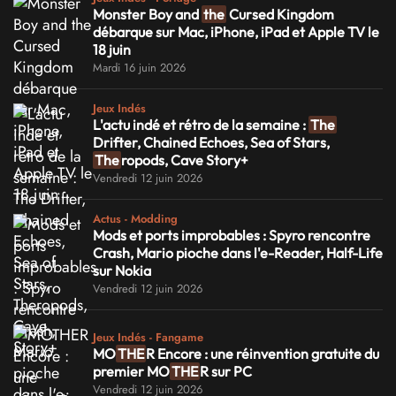
Monster Boy and
the
Cursed Kingdom
débarque sur Mac, iPhone, iPad et Apple TV le
18 juin
Mardi 16 juin 2026
Jeux Indés
L'actu indé et rétro de la semaine :
The
Drifter, Chained Echoes, Sea of Stars,
The
ropods, Cave Story+
Vendredi 12 juin 2026
Actus - Modding
Mods et ports improbables : Spyro rencontre
Crash, Mario pioche dans l'e-Reader, Half-Life
sur Nokia
Vendredi 12 juin 2026
Jeux Indés - Fangame
MO
THE
R Encore : une réinvention gratuite du
premier MO
THE
R sur PC
Vendredi 12 juin 2026