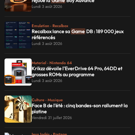
rejoue la
Game
Boy Advance
Lundi 3 août 2026
Emulation - Recalbox
Recalbox lance sa
Game
DB : 189 000 jeux
référencés
Lundi 3 août 2026
Materiel - Nintendo 64
Krikzz dévoile l'EverDrive 64 Pro, 64DD et
grosses ROMs au programme
Lundi 3 août 2026
Culture - Musique
Face B de l'été : cinq bandes-son rallument la
platine
Vendredi 31 juillet 2026
Jeux Indés - Portage