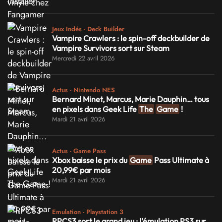
Jeux Indés - Deck Builder
Vampire Crawlers : le spin-off deckbuilder de
Vampire Survivors sort sur Steam
Mercredi 22 avril 2026
Actus - Nintendo NES
Bernard Minet, Marcus, Marie Dauphin… tous
en pixels dans Geek Life
The
Game
!
Mardi 21 avril 2026
Actus - Game Pass
Xbox baisse le prix du
Game
Pass Ultimate à
20,99€ par mois
Mardi 21 avril 2026
Emulation - Playstation 3
RPCS3 sort le grand jeu : l'émulation PS3 sur