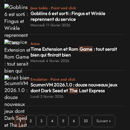
Jeux Indés - Point and click
Gobliins 6 est sorti : Fingus et Winkle
reprennent du service
Mercredi 11 février 2026
Actus
Time Extension et Rom
Game
: tout serait
bien qui finirait bien
Mercredi 4 février 2026
Emulation - Point and click
ScummVM 2026.1.0 : douze nouveaux jeux
dont Dark Seed et
The
Last Express
Lundi 2 février 2026
1
2
3
4
5
6
33
Suivant »