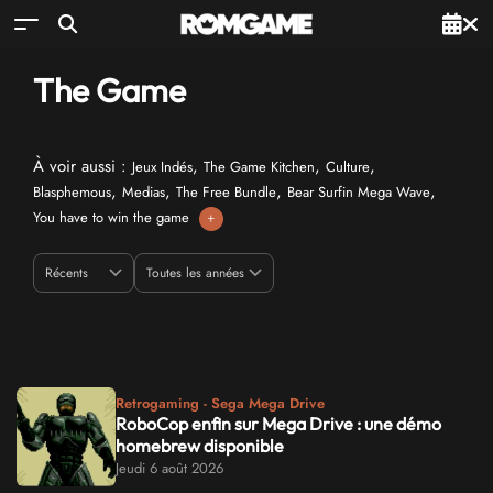
The Game
À voir aussi :
,
,
,
Jeux Indés
The Game Kitchen
Culture
,
,
,
,
Blasphemous
Medias
The Free Bundle
Bear Surfin Mega Wave
You have to win the game
+
Retrogaming - Sega Mega Drive
RoboCop enfin sur Mega Drive : une démo
homebrew disponible
Jeudi 6 août 2026